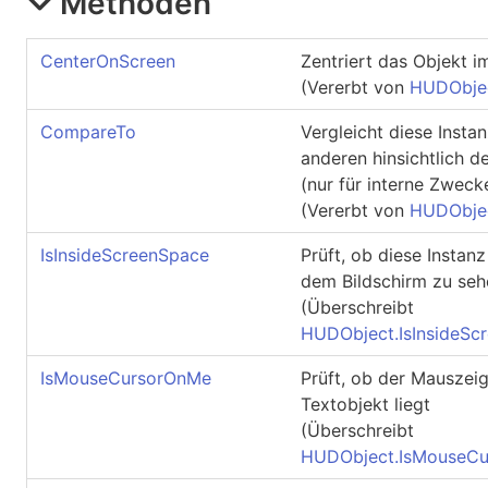
Methoden
CenterOnScreen
Zentriert das Objekt i
(Vererbt von
HUDObje
CompareTo
Vergleicht diese Instan
anderen hinsichtlich d
(nur für interne Zweck
(Vererbt von
HUDObje
IsInsideScreenSpace
Prüft, ob diese Instanz
dem Bildschirm zu sehe
(Überschreibt
HUDObject
.
IsInsideSc
IsMouseCursorOnMe
Prüft, ob der Mauszei
Textobjekt liegt
(Überschreibt
HUDObject
.
IsMouseC