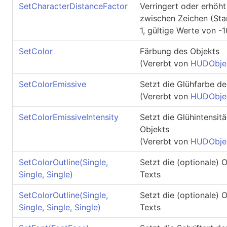
SetCharacterDistanceFactor
Verringert oder erhöht
zwischen Zeichen (Sta
1, gültige Werte von -
SetColor
Färbung des Objekts
(Vererbt von
HUDObje
SetColorEmissive
Setzt die Glühfarbe de
(Vererbt von
HUDObje
SetColorEmissiveIntensity
Setzt die Glühintensitä
Objekts
(Vererbt von
HUDObje
SetColorOutline(Single,
Setzt die (optionale) O
Single, Single)
Texts
SetColorOutline(Single,
Setzt die (optionale) O
Single, Single, Single)
Texts