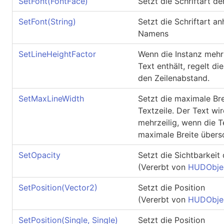
SetFont(FontFace)
Setzt die Schriftart de
SetFont(String)
Setzt die Schriftart a
Namens
SetLineHeightFactor
Wenn die Instanz mehr
Text enthält, regelt di
den Zeilenabstand.
SetMaxLineWidth
Setzt die maximale Bre
Textzeile. Der Text wi
mehrzeilig, wenn die T
maximale Breite übersc
SetOpacity
Setzt die Sichtbarkeit
(Vererbt von
HUDObje
SetPosition(Vector2)
Setzt die Position
(Vererbt von
HUDObje
SetPosition(Single, Single)
Setzt die Position