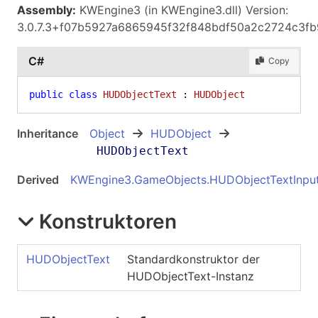
Assembly:
KWEngine3 (in KWEngine3.dll) Version:
3.0.7.3+f07b5927a6865945f32f848bdf50a2c2724c3fb
C#
Copy
public
class
HUDObjectText
 : 
HUDObject
Inheritance
Object
HUDObject
HUDObjectText
Derived
KWEngine3.GameObjects
.
HUDObjectTextInpu
Konstruktoren
HUDObjectText
Standardkonstruktor der
HUDObjectText-Instanz