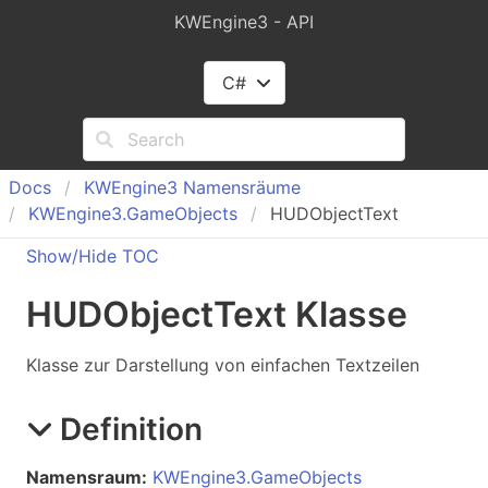
KWEngine3 - API
C#
Docs
KWEngine
3 Namensräume
KWEngine
3.
Game
Objects
HUDObjectText
Show/Hide TOC
HUDObject
Text Klasse
Klasse zur Darstellung von einfachen Textzeilen
Definition
Namensraum:
KWEngine3.GameObjects