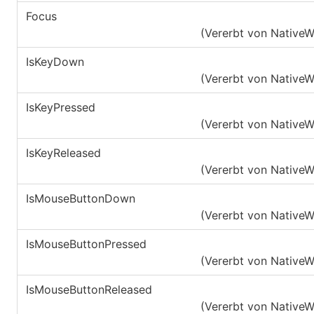
Focus
(Vererbt von
Native
IsKeyDown
(Vererbt von
Native
IsKeyPressed
(Vererbt von
Native
IsKeyReleased
(Vererbt von
Native
IsMouseButtonDown
(Vererbt von
Native
IsMouseButtonPressed
(Vererbt von
Native
IsMouseButtonReleased
(Vererbt von
Native