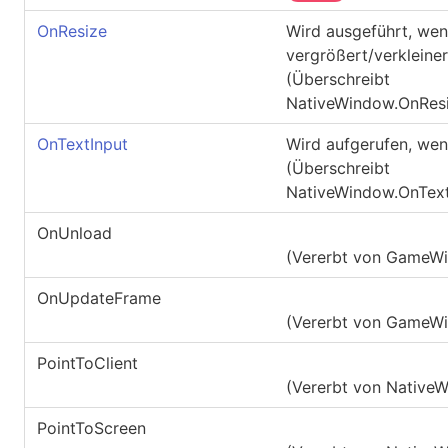
OnResize
Wird ausgeführt, wen
vergrößert/verkleiner
(Überschreibt
NativeWindow.OnResi
OnTextInput
Wird aufgerufen, wen
(Überschreibt
NativeWindow.OnText
OnUnload
(Vererbt von
GameW
OnUpdateFrame
(Vererbt von
GameW
PointToClient
(Vererbt von
Native
PointToScreen