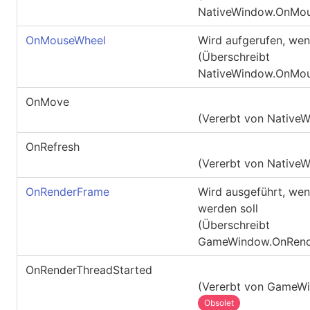
NativeWindow.OnMou
OnMouseWheel
Wird aufgerufen, wen
(Überschreibt
NativeWindow.OnMou
OnMove
(Vererbt von
Native
OnRefresh
(Vererbt von
Native
OnRenderFrame
Wird ausgeführt, wen
werden soll
(Überschreibt
GameWindow.OnRend
OnRenderThreadStarted
(Vererbt von
GameW
Obsolet