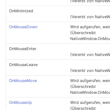
(Vererbt von
Native
OnMinimized
(Vererbt von
Native
OnMouseDown
Wird aufgerufen, wen
(Überschreibt
NativeWindow.OnMo
OnMouseEnter
(Vererbt von
Native
OnMouseLeave
(Vererbt von
Native
OnMouseMove
Wird aufgerufen, we
(Überschreibt
NativeWindow.OnMo
OnMouseUp
Wird aufgerufen, wen
(Überschreibt