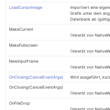
LoadCursorImage
Importiert eine eigen
Grafik unter dem an
Datenbank ab (gülti
MakeCurrent
(Vererbt von
Native
MakeFullscreen
(Vererbt von
Native
NewInputFrame
(Vererbt von
Native
OnClosing(CancelEventArgs)
Wird ausgeführt, kurz
OnClosing(CancelEventArgs)
(Vererbt von
Native
OnFileDrop
(Vererbt von
Native