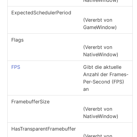
ExpectedSchedulerPeriod
(Vererbt von
GameWindow
)
Flags
(Vererbt von
NativeWindow
)
FPS
Gibt die aktuelle
Anzahl der Frames-
Per-Second (FPS)
an
FramebufferSize
(Vererbt von
NativeWindow
)
HasTransparentFramebuffer
(Vererbt von