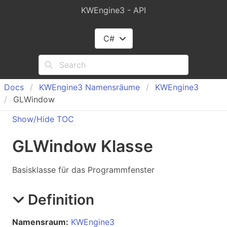
KWEngine3 - API
C#
Docs
KWEngine
3 Namensräume
KWEngine
3
GLWindow
Show/Hide TOC
GLWindow Klasse
Basisklasse für das Programmfenster
Definition
Namensraum:
KWEngine3