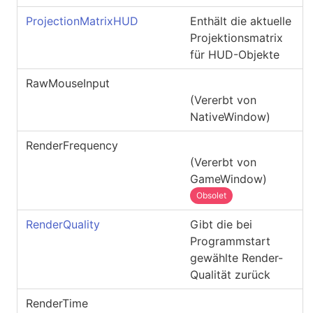
ProjectionMatrixHUD
Enthält die aktuelle
Projektionsmatrix
für HUD-Objekte
RawMouseInput
(Vererbt von
NativeWindow
)
RenderFrequency
(Vererbt von
GameWindow
)
Obsolet
RenderQuality
Gibt die bei
Programmstart
gewählte Render-
Qualität zurück
RenderTime