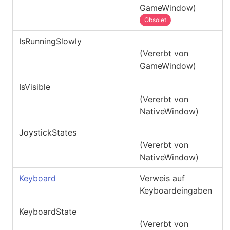
GameWindow
)
Obsolet
IsRunningSlowly
(Vererbt von
GameWindow
)
IsVisible
(Vererbt von
NativeWindow
)
JoystickStates
(Vererbt von
NativeWindow
)
Keyboard
Verweis auf
Keyboardeingaben
KeyboardState
(Vererbt von