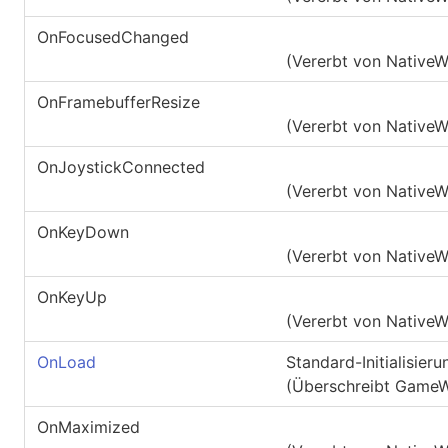
OnFocusedChanged
(Vererbt von
Native
OnFramebufferResize
(Vererbt von
Native
OnJoystickConnected
(Vererbt von
Native
OnKeyDown
(Vererbt von
Native
OnKeyUp
(Vererbt von
Native
OnLoad
Standard-Initialisier
(Überschreibt
GameW
OnMaximized