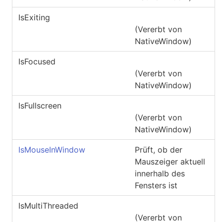
IsExiting
(Vererbt von
NativeWindow
)
IsFocused
(Vererbt von
NativeWindow
)
IsFullscreen
(Vererbt von
NativeWindow
)
IsMouseInWindow
Prüft, ob der
Mauszeiger aktuell
innerhalb des
Fensters ist
IsMultiThreaded
(Vererbt von