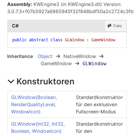
Assembly:
KWEngine3 (in KWEngine3.dll) Version:
3.0.7.3+f07b5927a6865945f32f848bdf50a2c2724c3fb
C#
Copy
public
abstract
class
GLWindow
 : 
GameWindow
Inheritance
Object
NativeWindow
GameWindow
GLWindow
Konstruktoren
GLWindow(Boolean,
Standardkonstruktor
RenderQualityLevel,
für den exklusiven
WindowIcon)
Fullscreen-Modus
GLWindow(Int32, Int32,
Standardkonstruktor
Boolean, WindowIcon)
für den