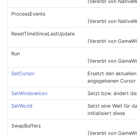
(Vererbt von
Native
ProcessEvents
(Vererbt von
Native
ResetTimeSinceLastUpdate
(Vererbt von
GameW
Run
(Vererbt von
GameW
SetCursor
Ersetzt den aktuelle
angegebenen Cursor
SetWindowIcon
Setzt bzw. ändert d
SetWorld
Setzt eine Welt für d
initialisiert diese
SwapBuffers
(Vererbt von
GameW