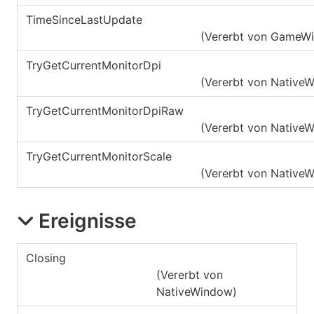
TimeSinceLastUpdate
(Vererbt von
GameW
TryGetCurrentMonitorDpi
(Vererbt von
Native
TryGetCurrentMonitorDpiRaw
(Vererbt von
Native
TryGetCurrentMonitorScale
(Vererbt von
Native
Ereignisse
Closing
(Vererbt von
NativeWindow
)