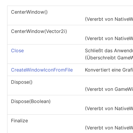
CenterWindow
()
(Vererbt von
Native
CenterWindow(Vector2i)
(Vererbt von
Native
Close
Schließt das Anwend
(Überschreibt
GameW
CreateWindowIconFromFile
Konvertiert eine Gra
Dispose
()
(Vererbt von
GameW
Dispose(Boolean)
(Vererbt von
Native
Finalize
(Vererbt von
Native