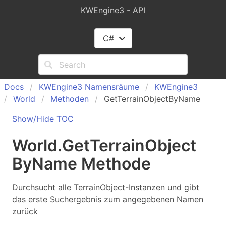
KWEngine3 - API
C#
Docs
KWEngine
3 Namensräume
KWEngine
3
World
Methoden
GetTerrainObjectByName
Show/Hide TOC
World
.
Get
Terrain
Object
By
Name Methode
Durchsucht alle TerrainObject-Instanzen und gibt
das erste Suchergebnis zum angegebenen Namen
zurück