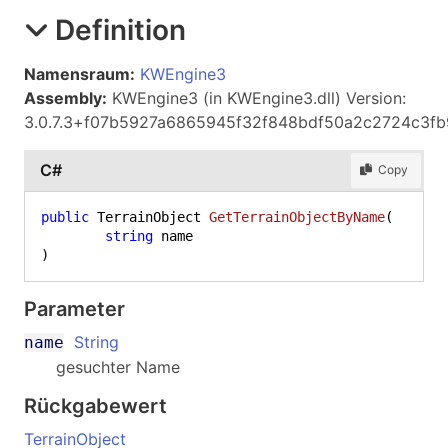
Definition
Namensraum:
KWEngine3
Assembly:
KWEngine3 (in KWEngine3.dll) Version:
3.0.7.3+f07b5927a6865945f32f848bdf50a2c2724c3fb
C#
Copy
public
 TerrainObject 
GetTerrainObjectByName
(
string
)
Parameter
String
name
gesuchter Name
Rückgabewert
TerrainObject