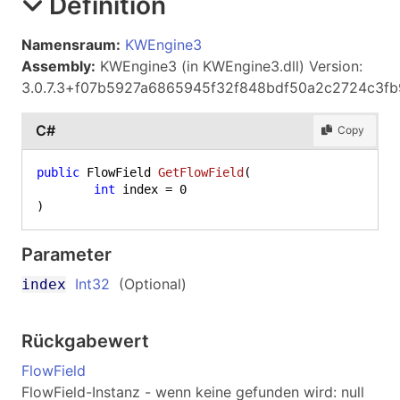
Definition
Namensraum:
KWEngine3
Assembly:
KWEngine3 (in KWEngine3.dll) Version:
3.0.7.3+f07b5927a6865945f32f848bdf50a2c2724c3fb
C#
Copy
public
 FlowField 
GetFlowField
(
int
 index = 
0
)
Parameter
Int32
(Optional)
index
Rückgabewert
FlowField
FlowField-Instanz - wenn keine gefunden wird: null