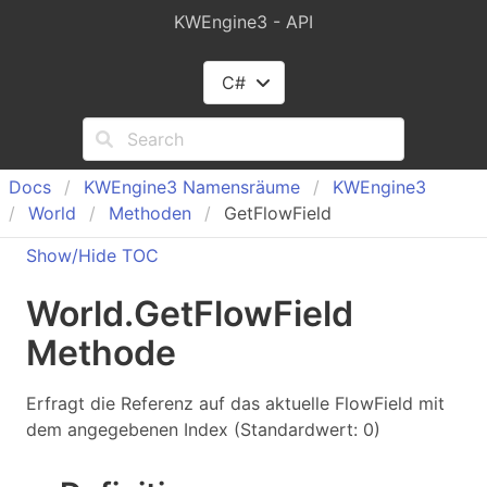
KWEngine3 - API
C#
Docs
KWEngine
3 Namensräume
KWEngine
3
World
Methoden
GetFlowField
Show/Hide TOC
World
.
Get
Flow
Field
Methode
Erfragt die Referenz auf das aktuelle FlowField mit
dem angegebenen Index (Standardwert: 0)