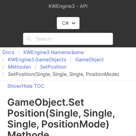
KWEngine3 - API
C#
Docs
KWEngine
3 Namensräume
KWEngine
3.
Game
Objects
Game
Object
Methoden
Set
Position
SetPosition(Single, Single, Single, PositionMode)
Show/Hide TOC
Game
Object
.
Set
Position(Single, Single,
Single, Position
Mode)
Methode