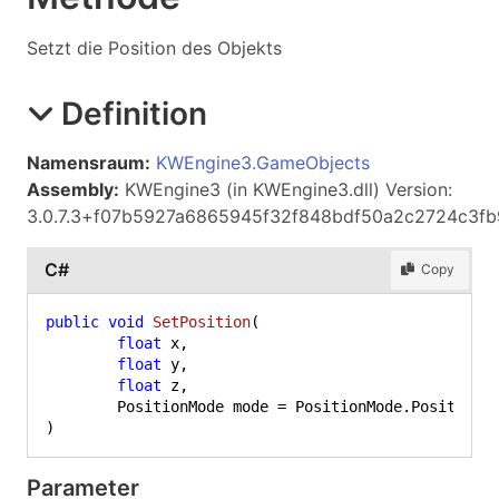
Setzt die Position des Objekts
Definition
Namensraum:
KWEngine3.GameObjects
Assembly:
KWEngine3 (in KWEngine3.dll) Version:
3.0.7.3+f07b5927a6865945f32f848bdf50a2c2724c3fb
C#
Copy
public
void
SetPosition
(
float
 x,

float
 y,

float
 z,

)
Parameter