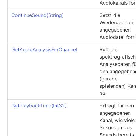
Audiokanals for
ContinueSound(String)
Setzt die
Wiedergabe de
angegebenen
Audiodatei fort
GetAudioAnalysisForChannel
Ruft die
spektrografisch
Analysedaten fü
den angegeben
(gerade
spielenden) Kan
ab
GetPlaybackTime(Int32)
Erfragt für den
angegebenen
Kanal, wie viele
Sekunden des
Sounds bereits