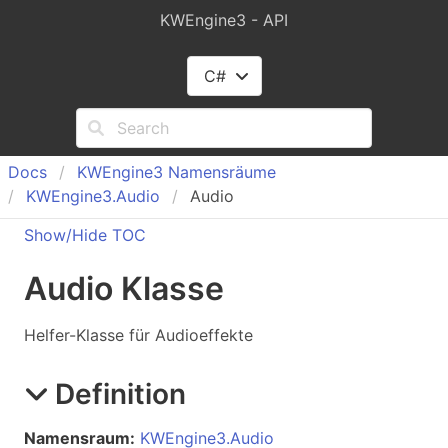
KWEngine3 - API
C#
Docs
KWEngine
3 Namensräume
KWEngine
3.
Audio
Audio
Show/Hide TOC
Audio Klasse
Helfer-Klasse für Audioeffekte
Definition
Namensraum:
KWEngine3.Audio