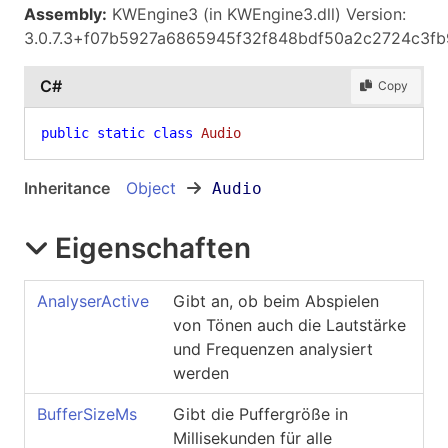
Assembly:
KWEngine3 (in KWEngine3.dll) Version:
3.0.7.3+f07b5927a6865945f32f848bdf50a2c2724c3fb
C#
Copy
public
static
class
Audio
Inheritance
Object
Audio
Eigenschaften
AnalyserActive
Gibt an, ob beim Abspielen
von Tönen auch die Lautstärke
und Frequenzen analysiert
werden
BufferSizeMs
Gibt die Puffergröße in
Millisekunden für alle