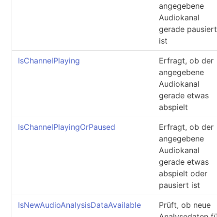
angegebene
Audiokanal
gerade pausiert
ist
IsChannelPlaying
Erfragt, ob der
angegebene
Audiokanal
gerade etwas
abspielt
IsChannelPlayingOrPaused
Erfragt, ob der
angegebene
Audiokanal
gerade etwas
abspielt oder
pausiert ist
IsNewAudioAnalysisDataAvailable
Prüft, ob neue
Analysedaten fü