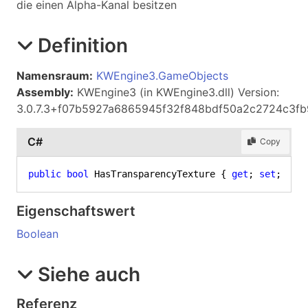
die einen Alpha-Kanal besitzen
Definition
Namensraum:
KWEngine3.GameObjects
Assembly:
KWEngine3 (in KWEngine3.dll) Version:
3.0.7.3+f07b5927a6865945f32f848bdf50a2c2724c3fb
C#
Copy
public
bool
 HasTransparencyTexture { 
get
; 
set
; }
Eigenschaftswert
Boolean
Siehe auch
Referenz