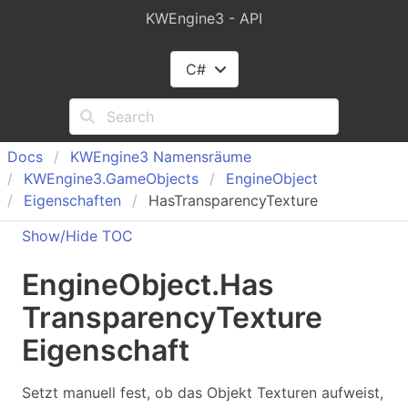
KWEngine3 - API
C#
Docs
KWEngine
3 Namensräume
KWEngine
3.
Game
Objects
Engine
Object
Eigenschaften
HasTransparencyTexture
Show/Hide TOC
Engine
Object
.
Has
Transparency
Texture
Eigenschaft
Setzt manuell fest, ob das Objekt Texturen aufweist,