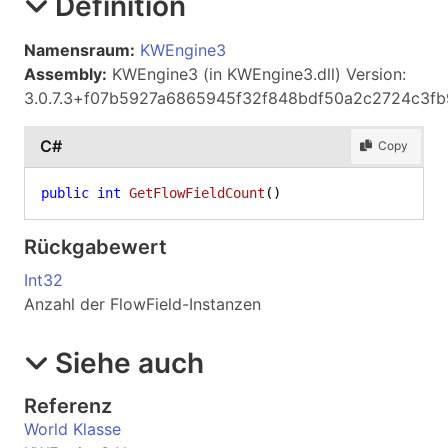
Definition
Namensraum:
KWEngine3
Assembly:
KWEngine3 (in KWEngine3.dll) Version:
3.0.7.3+f07b5927a6865945f32f848bdf50a2c2724c3fb
C#
Copy
public
int
GetFlowFieldCount
()
Rückgabewert
Int32
Anzahl der FlowField-Instanzen
Siehe auch
Referenz
World Klasse