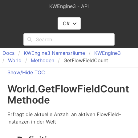
KWEngine3 - API
C#
Docs
KWEngine
3 Namensräume
KWEngine
3
World
Methoden
GetFlowFieldCount
Show/Hide TOC
World
.
Get
Flow
Field
Count
Methode
Erfragt die aktuelle Anzahl an aktiven FlowField-
Instanzen in der Welt