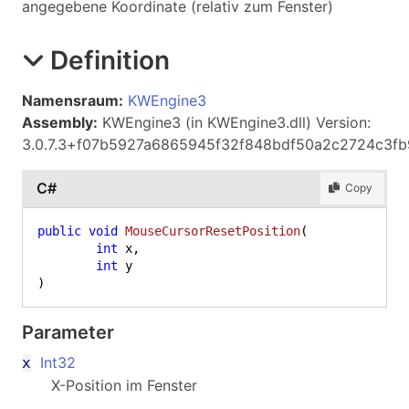
angegebene Koordinate (relativ zum Fenster)
Definition
Namensraum:
KWEngine3
Assembly:
KWEngine3 (in KWEngine3.dll) Version:
3.0.7.3+f07b5927a6865945f32f848bdf50a2c2724c3fb
C#
Copy
public
void
MouseCursorResetPosition
(
int
 x,

int
)
Parameter
Int32
x
X-Position im Fenster