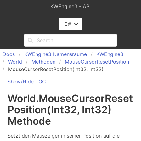
KWEngine3 - API
C#
Docs
KWEngine
3 Namensräume
KWEngine
3
World
Methoden
Mouse
Cursor
Reset
Position
MouseCursorResetPosition(Int32, Int32)
Show/Hide TOC
World
.
Mouse
Cursor
Reset
Position(Int
32, Int
32)
Methode
Setzt den Mauszeiger in seiner Position auf die