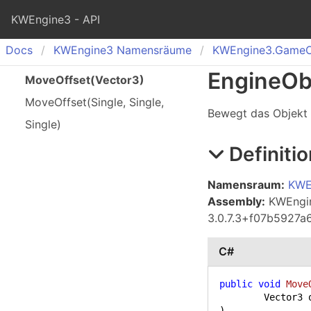
KWEngine3 - API
Docs
KWEngine
3 Namensräume
KWEngine
3.
Game
Engine
Ob
Move
Offset(
Vector
3)
Move
Offset(
Single, Single,
Bewegt das Objekt 
Single)
Definitio
Namensraum:
KWE
Assembly:
KWEngine
3.0.7.3+f07b5927
C#
public
void
Move
)