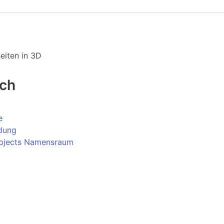
iten in 3D
uch
e
dung
jects Namensraum