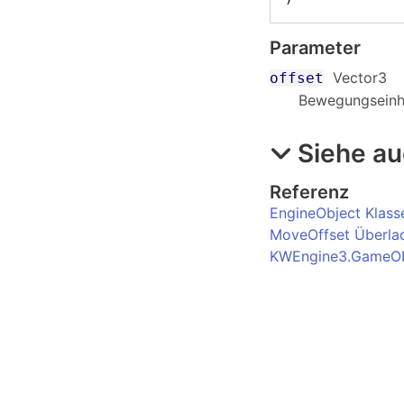
Parameter
Vector3
offset
Bewegungseinhe
Siehe a
Referenz
EngineObject Klass
MoveOffset Überla
KWEngine3.GameOb