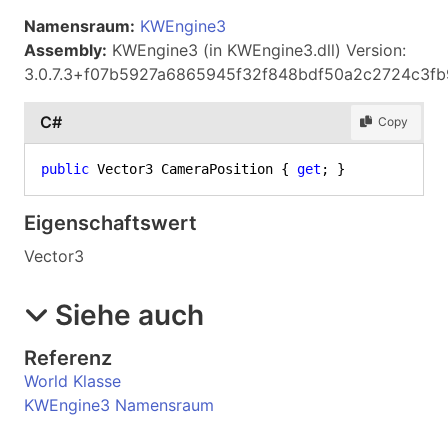
Namensraum:
KWEngine3
Assembly:
KWEngine3 (in KWEngine3.dll) Version:
3.0.7.3+f07b5927a6865945f32f848bdf50a2c2724c3fb
C#
Copy
public
 Vector3 CameraPosition { 
get
; }
Eigenschaftswert
Vector3
Siehe auch
Referenz
World Klasse
KWEngine3 Namensraum