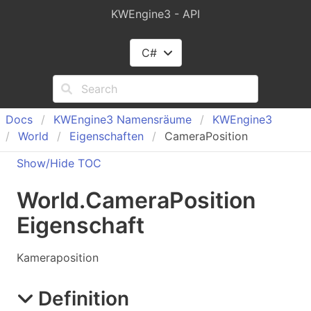
KWEngine3 - API
C#
Docs
KWEngine
3 Namensräume
KWEngine
3
World
Eigenschaften
CameraPosition
Show/Hide TOC
World
.
Camera
Position
Eigenschaft
Kameraposition
Definition