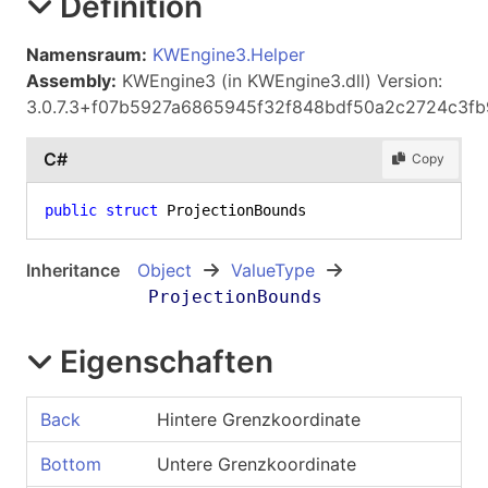
Definition
Namensraum:
KWEngine3.Helper
Assembly:
KWEngine3 (in KWEngine3.dll) Version:
3.0.7.3+f07b5927a6865945f32f848bdf50a2c2724c3fb
C#
Copy
public
struct
 ProjectionBounds
Inheritance
Object
ValueType
ProjectionBounds
Eigenschaften
Back
Hintere Grenzkoordinate
Bottom
Untere Grenzkoordinate