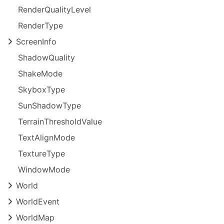
Render
Quality
Level
Render
Type
Screen
Info
Shadow
Quality
Shake
Mode
Skybox
Type
Sun
Shadow
Type
Terrain
Threshold
Value
Text
Align
Mode
Texture
Type
Window
Mode
World
World
Event
World
Map