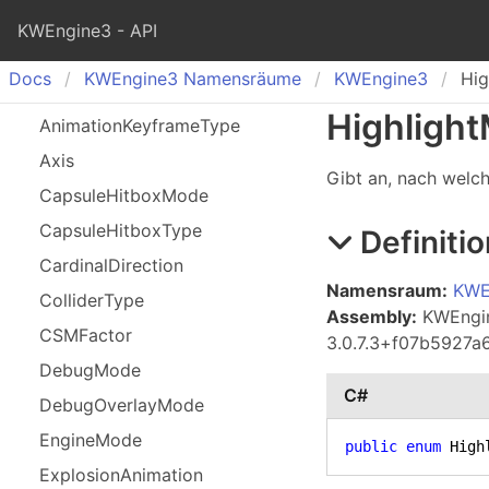
KWEngine3 - API
Docs
KWEngine
3 Namensräume
KWEngine
3
Hig
Highlight
Animation
Keyframe
Type
Axis
Gibt an, nach welc
Capsule
Hitbox
Mode
Capsule
Hitbox
Type
Definitio
Cardinal
Direction
Namensraum:
KWE
Collider
Type
Assembly:
KWEngine
CSMFactor
3.0.7.3+f07b5927
Debug
Mode
C#
Debug
Overlay
Mode
Engine
Mode
public
enum
 High
Explosion
Animation