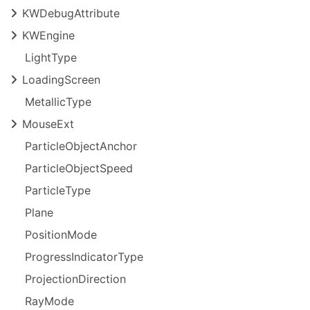
KWDebug
Attribute
KWEngine
Light
Type
Loading
Screen
Metallic
Type
Mouse
Ext
Particle
Object
Anchor
Particle
Object
Speed
Particle
Type
Plane
Position
Mode
Progress
Indicator
Type
Projection
Direction
Ray
Mode