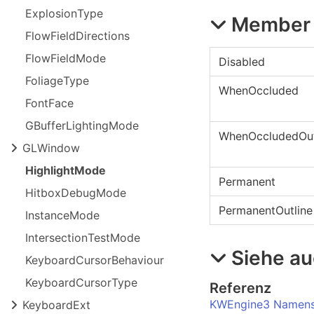
Explosion
Type
Member
Flow
Field
Directions
Flow
Field
Mode
Disabled
Foliage
Type
WhenOccluded
Font
Face
GBuffer
Lighting
Mode
WhenOccludedOut
GLWindow
Highlight
Mode
Permanent
Hitbox
Debug
Mode
PermanentOutline
Instance
Mode
Intersection
Test
Mode
Siehe a
Keyboard
Cursor
Behaviour
Keyboard
Cursor
Type
Referenz
KWEngine3 Namen
Keyboard
Ext