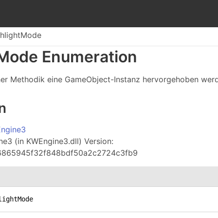
hlightMode
Mode Enumeration
her Methodik eine GameObject-Instanz hervorgehoben werd
n
ngine3
3 (in KWEngine3.dll) Version:
a6865945f32f848bdf50a2c2724c3fb9
lightMode